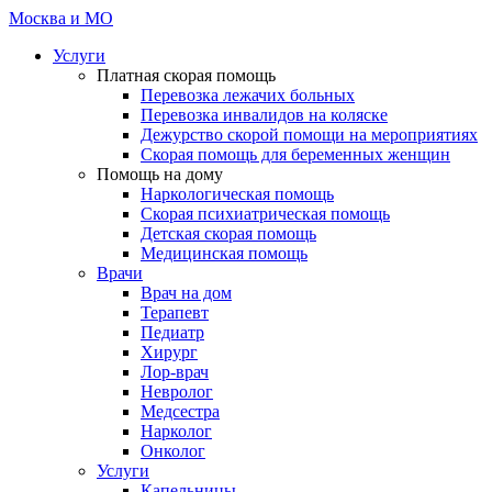
Неотложка 24
Москва и МО
Услуги
Платная скорая помощь
Перевозка лежачих больных
Перевозка инвалидов на коляске
Дежурство скорой помощи на мероприятиях
Скорая помощь для беременных женщин
Помощь на дому
Наркологическая помощь
Скорая психиатрическая помощь
Детская скорая помощь
Медицинская помощь
Врачи
Врач на дом
Терапевт
Педиатр
Хирург
Лор-врач
Невролог
Медсестра
Нарколог
Онколог
Услуги
Капельницы