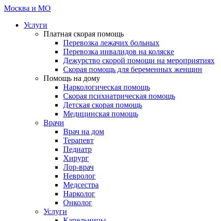
Неотложка 24
Москва и МО
Услуги
Платная скорая помощь
Перевозка лежачих больных
Перевозка инвалидов на коляске
Дежурство скорой помощи на мероприятиях
Скорая помощь для беременных женщин
Помощь на дому
Наркологическая помощь
Скорая психиатрическая помощь
Детская скорая помощь
Медицинская помощь
Врачи
Врач на дом
Терапевт
Педиатр
Хирург
Лор-врач
Невролог
Медсестра
Нарколог
Онколог
Услуги
Капельницы