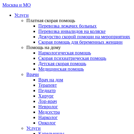
Неотложка 24
Москва и МО
Услуги
Платная скорая помощь
Перевозка лежачих больных
Перевозка инвалидов на коляске
Дежурство скорой помощи на мероприятиях
Скорая помощь для беременных женщин
Помощь на дому
Наркологическая помощь
Скорая психиатрическая помощь
Детская скорая помощь
Медицинская помощь
Врачи
Врач на дом
Терапевт
Педиатр
Хирург
Лор-врач
Невролог
Медсестра
Нарколог
Онколог
Услуги
Капельницы